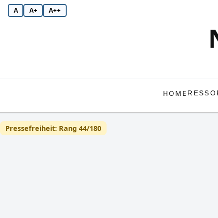
A
A+
A++
HOME
RESSO
Pressefreiheit: Rang 44/180