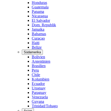
Honduras
Guatemala
Panama
Nicaragua
El Salvador
Dom. Republik
Jamaika
Bahamas
Curaçao
Haiti
Belize
Südamerika
Bolivien
Argentinien
Brasilien
Peru
Chile
Kolumbien
Ecuador
Uruguay
Paraguay
Venezuela
Guyana
Trinidad/Tobago
Asien