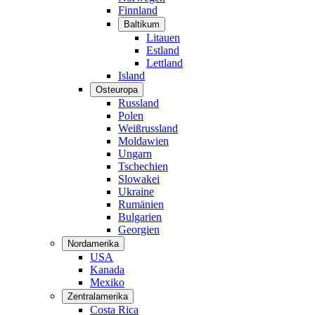
Finnland
Baltikum
Litauen
Estland
Lettland
Island
Osteuropa
Russland
Polen
Weißrussland
Moldawien
Ungarn
Tschechien
Slowakei
Ukraine
Rumänien
Bulgarien
Georgien
Nordamerika
USA
Kanada
Mexiko
Zentralamerika
Costa Rica