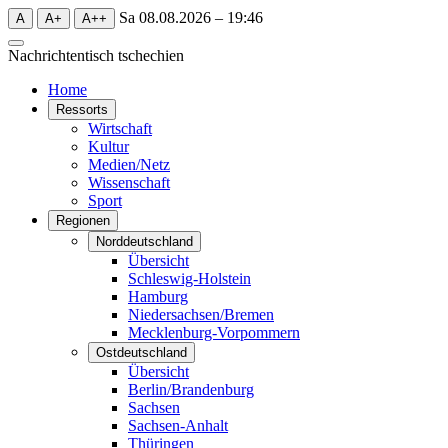
Sa 08.08.2026 – 19:46
A
A+
A++
Nachrichtentisch
tschechien
Home
Ressorts
Wirtschaft
Kultur
Medien/Netz
Wissenschaft
Sport
Regionen
Norddeutschland
Übersicht
Schleswig-Holstein
Hamburg
Niedersachsen/Bremen
Mecklenburg-Vorpommern
Ostdeutschland
Übersicht
Berlin/Brandenburg
Sachsen
Sachsen-Anhalt
Thüringen