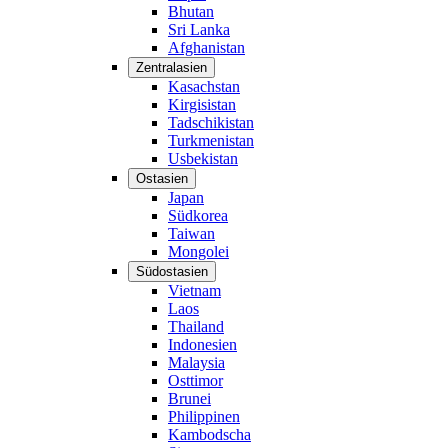
Bhutan
Sri Lanka
Afghanistan
Zentralasien
Kasachstan
Kirgisistan
Tadschikistan
Turkmenistan
Usbekistan
Ostasien
Japan
Südkorea
Taiwan
Mongolei
Südostasien
Vietnam
Laos
Thailand
Indonesien
Malaysia
Osttimor
Brunei
Philippinen
Kambodscha