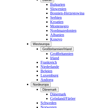
Bulgarien
Slowenien
Bosnien-Herzegowina
Serbien
Kroatien
Montenegro
Nordmazedonien
Albanien
Kosovo
Westeuropa
Großbritannien/Irland
Großbritannien
Irland
Frankreich
Niederlande
Belgien
Luxemburg
Andorra
Nordeuropa
Dänemark
Dänemark
Grönland/Färöer
Schweden
Norwegen