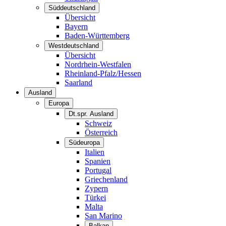
Süddeutschland
Übersicht
Bayern
Baden-Württemberg
Westdeutschland
Übersicht
Nordrhein-Westfalen
Rheinland-Pfalz/Hessen
Saarland
Ausland
Europa
Dt.spr. Ausland
Schweiz
Österreich
Südeuropa
Italien
Spanien
Portugal
Griechenland
Zypern
Türkei
Malta
San Marino
Balkan