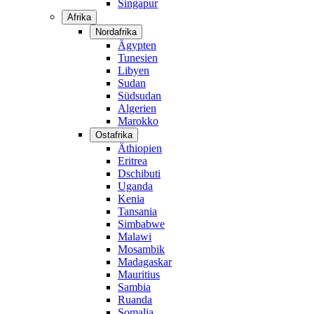
Singapur
Afrika
Nordafrika
Ägypten
Tunesien
Libyen
Sudan
Südsudan
Algerien
Marokko
Ostafrika
Äthiopien
Eritrea
Dschibuti
Uganda
Kenia
Tansania
Simbabwe
Malawi
Mosambik
Madagaskar
Mauritius
Sambia
Ruanda
Somalia