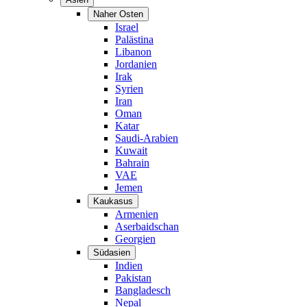
Naher Osten
Israel
Palästina
Libanon
Jordanien
Irak
Syrien
Iran
Oman
Katar
Saudi-Arabien
Kuwait
Bahrain
VAE
Jemen
Kaukasus
Armenien
Aserbaidschan
Georgien
Südasien
Indien
Pakistan
Bangladesch
Nepal