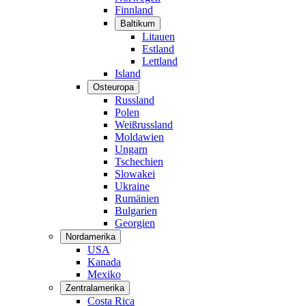
Finnland
Baltikum
Litauen
Estland
Lettland
Island
Osteuropa
Russland
Polen
Weißrussland
Moldawien
Ungarn
Tschechien
Slowakei
Ukraine
Rumänien
Bulgarien
Georgien
Nordamerika
USA
Kanada
Mexiko
Zentralamerika
Costa Rica