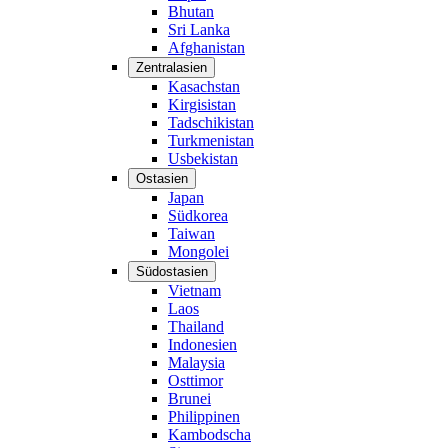
Bhutan
Sri Lanka
Afghanistan
Zentralasien
Kasachstan
Kirgisistan
Tadschikistan
Turkmenistan
Usbekistan
Ostasien
Japan
Südkorea
Taiwan
Mongolei
Südostasien
Vietnam
Laos
Thailand
Indonesien
Malaysia
Osttimor
Brunei
Philippinen
Kambodscha