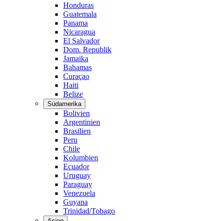
Honduras
Guatemala
Panama
Nicaragua
El Salvador
Dom. Republik
Jamaika
Bahamas
Curaçao
Haiti
Belize
Südamerika
Bolivien
Argentinien
Brasilien
Peru
Chile
Kolumbien
Ecuador
Uruguay
Paraguay
Venezuela
Guyana
Trinidad/Tobago
Asien