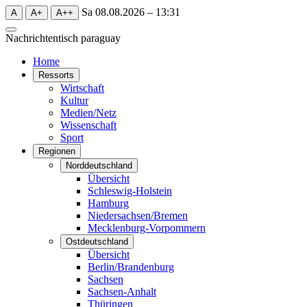
Sa 08.08.2026 – 13:31
A
A+
A++
Nachrichtentisch
paraguay
Home
Ressorts
Wirtschaft
Kultur
Medien/Netz
Wissenschaft
Sport
Regionen
Norddeutschland
Übersicht
Schleswig-Holstein
Hamburg
Niedersachsen/Bremen
Mecklenburg-Vorpommern
Ostdeutschland
Übersicht
Berlin/Brandenburg
Sachsen
Sachsen-Anhalt
Thüringen