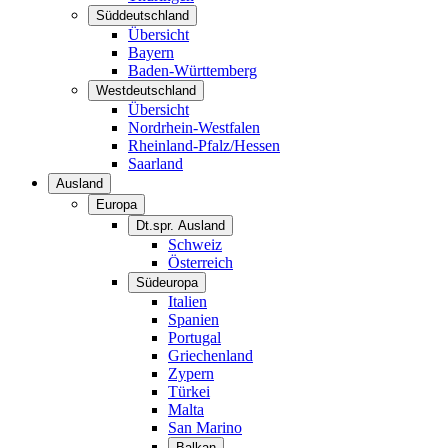
Süddeutschland
Übersicht
Bayern
Baden-Württemberg
Westdeutschland
Übersicht
Nordrhein-Westfalen
Rheinland-Pfalz/Hessen
Saarland
Ausland
Europa
Dt.spr. Ausland
Schweiz
Österreich
Südeuropa
Italien
Spanien
Portugal
Griechenland
Zypern
Türkei
Malta
San Marino
Balkan