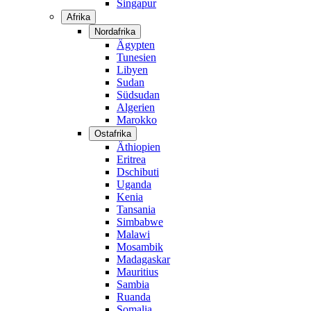
Singapur
Afrika
Nordafrika
Ägypten
Tunesien
Libyen
Sudan
Südsudan
Algerien
Marokko
Ostafrika
Äthiopien
Eritrea
Dschibuti
Uganda
Kenia
Tansania
Simbabwe
Malawi
Mosambik
Madagaskar
Mauritius
Sambia
Ruanda
Somalia