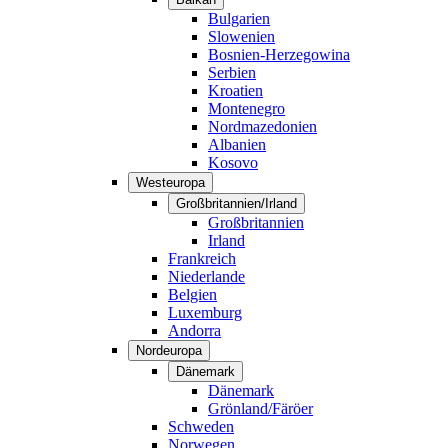
Bulgarien
Slowenien
Bosnien-Herzegowina
Serbien
Kroatien
Montenegro
Nordmazedonien
Albanien
Kosovo
Westeuropa
Großbritannien/Irland
Großbritannien
Irland
Frankreich
Niederlande
Belgien
Luxemburg
Andorra
Nordeuropa
Dänemark
Dänemark
Grönland/Färöer
Schweden
Norwegen