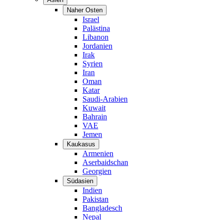
Naher Osten
Israel
Palästina
Libanon
Jordanien
Irak
Syrien
Iran
Oman
Katar
Saudi-Arabien
Kuwait
Bahrain
VAE
Jemen
Kaukasus
Armenien
Aserbaidschan
Georgien
Südasien
Indien
Pakistan
Bangladesch
Nepal